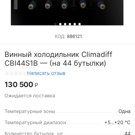
КОД:
886121
Винный холодильник Climadiff
CBI44S1B — (на 44 бутылки)
Написать отзыв
130 500
Р
Ожидается поставка
Температурные зоны
Одна
Температурный диапазон
+5...+20 °C
Количество бутылок, шт
44