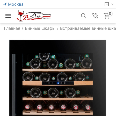
Москва
0
Главная
/
Винные шкафы
/
Встраиваемые винные шк