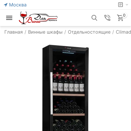
Москва
0
Главная
/
Винные шкафы
/
Отдельностоящие
/
Climad