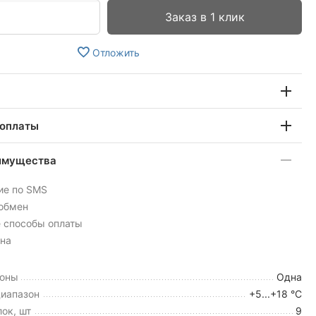
Заказ в 1 клик
Отложить
 оплаты
имущества
ие по SMS
 обмен
 способы оплаты
на
зоны
Одна
иапазон
+5...+18 °C
ок, шт
9