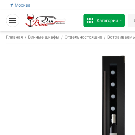
Москва
Категории
Главная
Винные шкафы
Отдельностоящие
Встраиваем
/
/
/