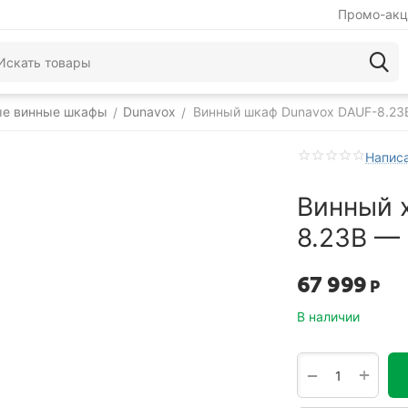
Промо-акц
ые винные шкафы
Dunavox
Винный шкаф Dunavox DAUF-8.23
/
/
Написа
Винный 
8.23B — 
67 999
Р
В наличии
+
−