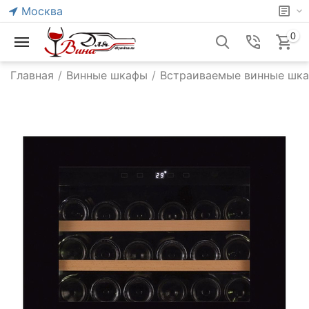
Москва
0
Главная
/
Винные шкафы
/
Встраиваемые винные шк