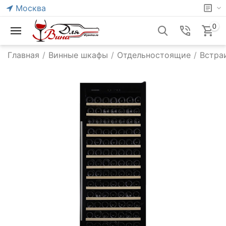
Москва
0
Главная
/
Винные шкафы
/
Отдельностоящие
/
Встра