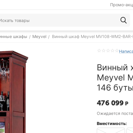
Промо-акц
инные шкафы
Meyvel
Винный шкаф Meyvel MV108-WM2-BAR
/
/
Написа
Винный 
Meyvel 
146 бут
476 099
Р
Ожидается поста
Вместимость: