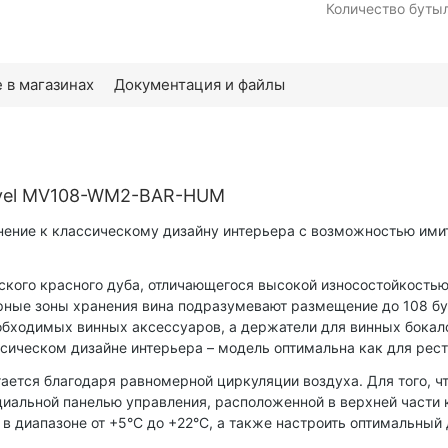
Количество бутыл
 в магазинах
Документация и файлы
yvel MV108-WM2-BAR-HUM
ние к классическому дизайну интерьера с возможностью имит
ого красного дуба, отличающегося высокой износостойкостью.
ные зоны хранения вина подразумевают размещение до 108 бут
еобходимых винных аксессуаров, а держатели для винных бока
ическом дизайне интерьера – модель оптимальна как для ресто
ается благодаря равномерной циркуляции воздуха. Для того, 
альной панелью управления, расположенной в верхней части ка
диапазоне от +5°C до +22°C, а также настроить оптимальный д