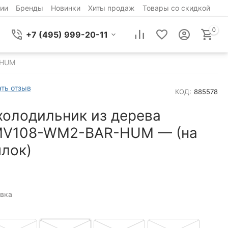
ии
Бренды
Новинки
Хиты продаж
Товары со скидкой
0
+7 (495) 999-20-11
-HUM
ть отзыв
КОД:
885578
холодильник из дерева
MV108-WM2-BAR-HUM — (на
ылок)
вка