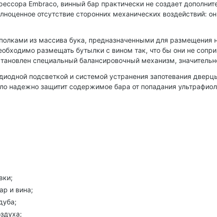
ссора Embraco, винный бар практически не создает дополнител
ноценное отсутствие сторонних механических воздействий: о
ками из массива бука, предназначенными для размещения на н
обходимо размещать бутылки с вином так, что бы они не сопри
установлен специальный балансировочный механизм, значитель
одной подсветкой и системой устранения запотевания дверцы,
кло надежно защитит содержимое бара от попадания ультрафио
вки;
р и вина;
дуба;
здуха;