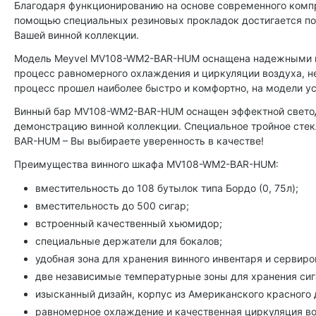
Благодаря функционированию на основе современного компре
помощью специальных резиновых прокладок достигается пол
Вашей винной коллекции.
Модель Meyvel MV108-WM2-BAR-HUM оснащена надежными пол
процесс равномерного охлаждения и циркуляции воздуха, не
процесс прошел наиболее быстро и комфортно, на модели 
Винный бар MV108-WM2-BAR-HUM оснащен эффектной светоди
демонстрацию винной коллекции. Специальное тройное сте
BAR-HUM – Вы выбираете уверенность в качестве!
Преимущества винного шкафа MV108-WM2-BAR-HUM:
вместительность до 108 бутылок типа Бордо (0, 75л);
вместительность до 500 сигар;
встроенный качественный хьюмидор;
специальные держатели для бокалов;
удобная зона для хранения винного инвентаря и сервиро
две независимые температурные зоны для хранения сига
изысканный дизайн, корпус из Американского красного 
равномерное охлаждение и качественная циркуляция во