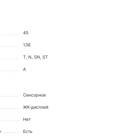
45
136
T, N, SN, ST
A
Сенсорное
ЖК-дисплей
Нет
я
Есть