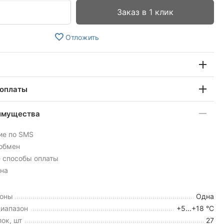
Заказ в 1 клик
Отложить
 оплаты
имущества
ие по SMS
 обмен
 способы оплаты
на
зоны
Одна
иапазон
+5...+18 °C
ок, шт
27