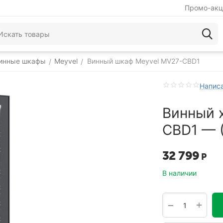
Промо-акц
инные шкафы
Meyvel
Винный шкаф Meyvel MV27-CBD1
/
/
Написа
Винный 
CBD1 — (
32 799
Р
В наличии
+
−