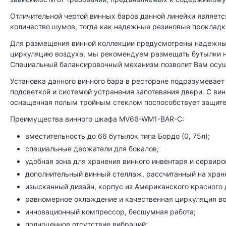
Отличительной чертой винных баров данной линейки являетс
количество шумов, тогда как надежные резиновые проклад
Для размещения винной коллекции предусмотрены надежные 
циркуляцию воздуха, мы рекомендуем размещать бутылки не
Специальный балансировочный механизм позволит Вам осущ
Установка данного винного бара в ресторане подразумевае
подсветкой и системой устранения запотевания двери. С в
оснащенная полым тройным стеклом поспособствует защите 
Преимущества винного шкафа MV66-WM1-BAR-C:
вместительность до 66 бутылок типа Бордо (0, 75л);
специальные держатели для бокалов;
удобная зона для хранения винного инвентаря и сервиро
дополнительный винный стеллаж, рассчитанный на хран
изысканный дизайн, корпус из Американского красного 
равномерное охлаждение и качественная циркуляция во
инновационный компрессор, бесшумная работа;
полноценное отсутствие вибраций;