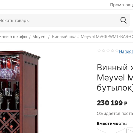
Промо-акц
инные шкафы
Meyvel
Винный шкаф Meyvel MV66-WM1-BAR-C
/
/
Написа
Винный 
Meyvel 
бутылок
230 199
Р
Ожидается поста
Вместимость: