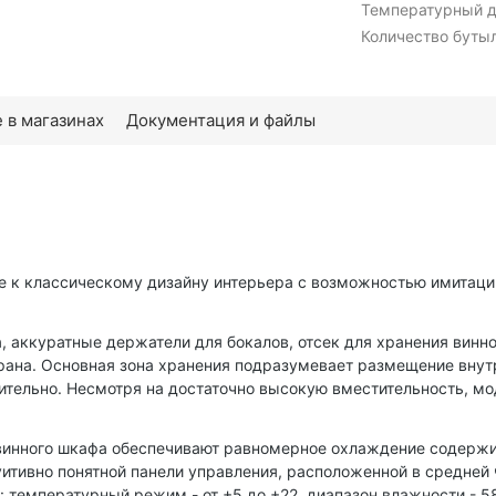
Температурный д
Количество бутыл
 в магазинах
Документация и файлы
 к классическому дизайну интерьера с возможностью имитации
, аккуратные держатели для бокалов, отсек для хранения винно
рана. Основная зона хранения подразумевает размещение внутри
тельно. Несмотря на достаточно высокую вместительность, мод
 винного шкафа обеспечивают равномерное охлаждение содерж
тивно понятной панели управления, расположенной в средней
 температурный режим - от +5 до +22, диапазон влажности - 5