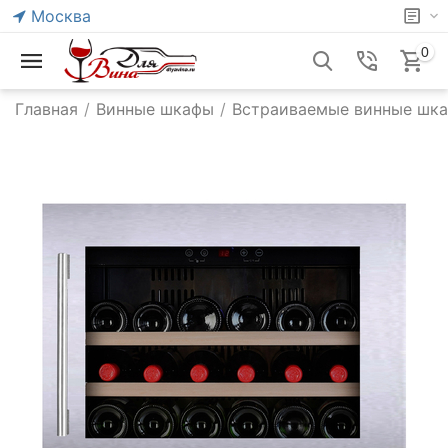
Москва
0
Главная
/
Винные шкафы
/
Встраиваемые винные шк