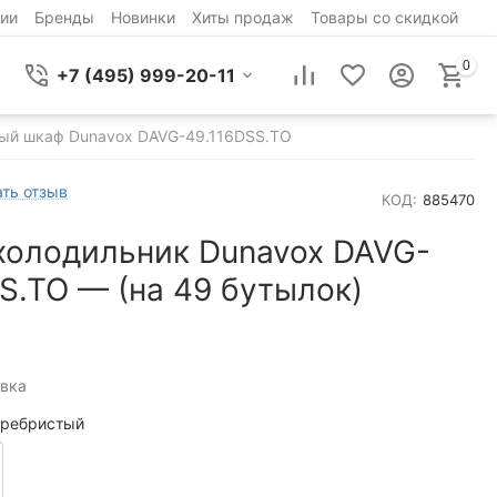
ии
Бренды
Новинки
Хиты продаж
Товары со скидкой
0
+7 (495) 999-20-11
ый шкаф Dunavox DAVG-49.116DSS.TO
ть отзыв
КОД:
885470
холодильник Dunavox DAVG-
S.TO — (на 49 бутылок)
вка
ребристый