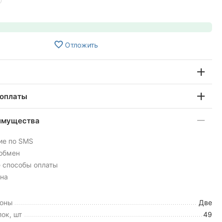
Отложить
 оплаты
имущества
ие по SMS
 обмен
 способы оплаты
на
зоны
Две
ок, шт
49