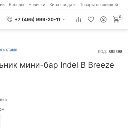
ии
Бренды
Новинки
Хиты продаж
Товары со скидкой
0
+7 (495) 999-20-11
ть отзыв
КОД:
885398
ник мини-бар Indel B Breeze
вка
ом