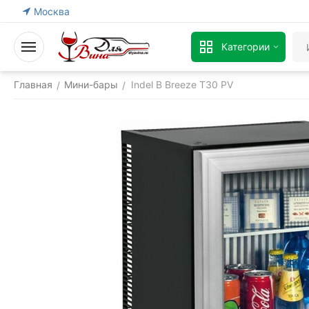
Москва
Категории
Главная
Мини-бары
Indel B Breeze T30 PV
/
/