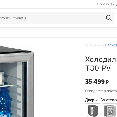
Промо-акц
Написа
Холодиль
T30 PV
35 499
Р
Ожидается поста
Дверь:
Со стекл