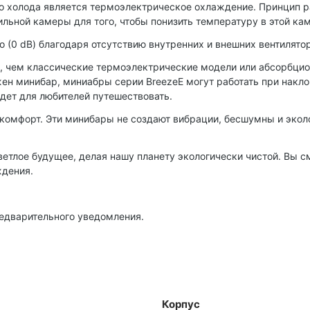
о холода является термоэлектрическое охлаждение. Принцип 
ильной камеры для того, чтобы понизить температуру в этой 
 (0 dB) благодаря отсутствию внутренних и внешних вентилято
 чем классические термоэлектрические модели или абсорбцион
н минибар, миниабры серии BreezeE могут работать при наклон
йдет для любителей путешествовать.
 и комфорт. Эти минибары не создают вибрации, бесшумны и эко
ветлое будущее, делая нашу планету экологически чистой. Вы с
ждения.
редварительного уведомления.
Корпус