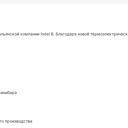
альянской компании Indel B. Благодаря новой термоэлектричес
минибара
го производства