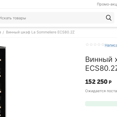
Промо-акц
e
Винный шкаф La Sommeliere ECS80.2Z
/
Написа
Винный 
ECS80.2Z
152 250
Р
Ожидается поста