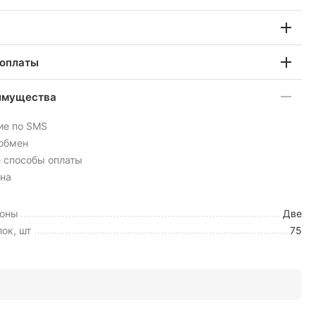
 оплаты
имущества
ие по SMS
 обмен
 способы оплаты
на
зоны
Две
ок, шт
75