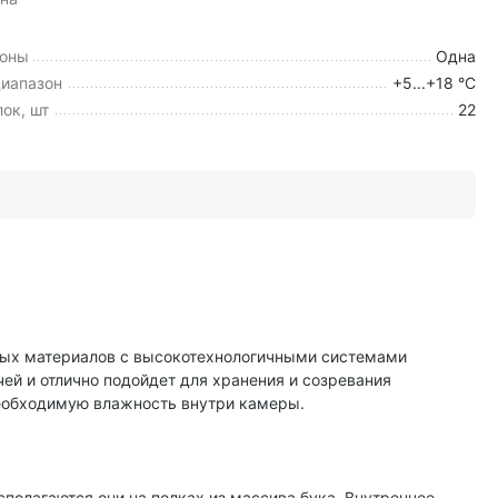
зоны
Одна
иапазон
+5...+18 °C
ок, шт
22
ных материалов с высокотехнологичными системами
ей и отлично подойдет для хранения и созревания
необходимую влажность внутри камеры.
олагаются они на полках из массива бука. Внутреннее