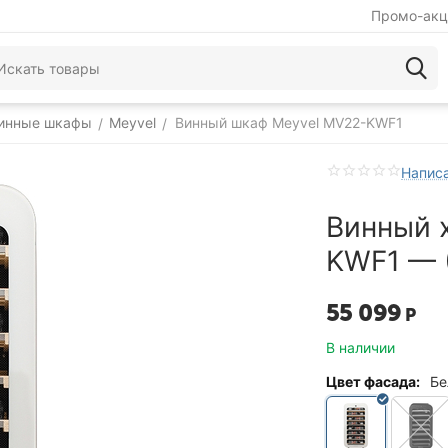
Промо-акц
инные шкафы
Meyvel
Винный шкаф Meyvel MV22-KWF1
/
/
Написа
Винный 
KWF1 — 
55 099
Р
В наличии
Цвет фасада:
Бе