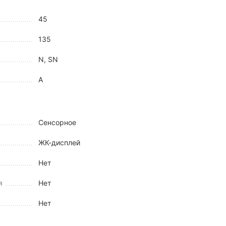
45
135
N, SN
A
Сенсорное
ЖК-дисплей
Нет
я
Нет
Нет