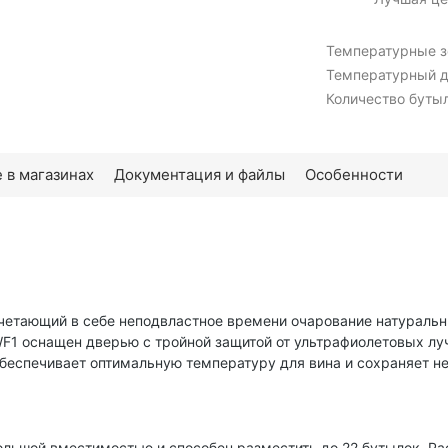
Температурные 
Температурный д
Количество бутыл
 в магазинах
Документация и файлы
Особенности
четающий в себе неподвластное времени очарование натураль
1 оснащен дверью с тройной защитой от ультрафиолетовых луч
беспечивает оптимальную температуру для вина и сохраняет 
ьшой вместимостью и способен разместить до 22 бутылок. Расп